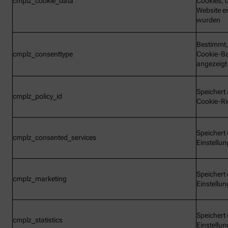
cmplz_cookie_data
Cookies, d
Website e
wurden
Bestimmt,
cmplz_consenttype
Cookie-B
angezeigt
Speichert 
cmplz_policy_id
Cookie-Ric
Speichert 
cmplz_consented_services
Einstellu
Speichert 
cmplz_marketing
Einstellu
Speichert 
cmplz_statistics
Einstellu