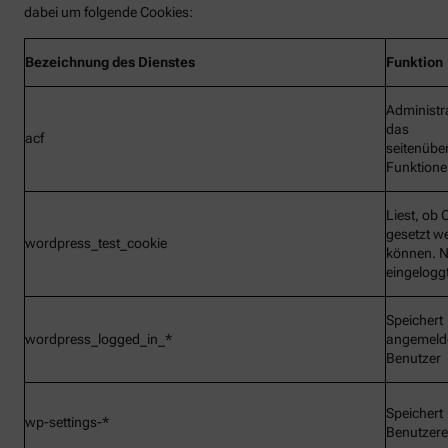
dabei um folgende Cookies:
Bezeichnung
des Dienstes
Funktion
Administr
das
acf
seitenübe
Funktionen
Liest, ob 
gesetzt w
wordpress_test_cookie
können. N
eingelogg
Speichert
wordpress_logged_in_*
angemeld
Benutzer
Speichert
wp-settings-*
Benutzere