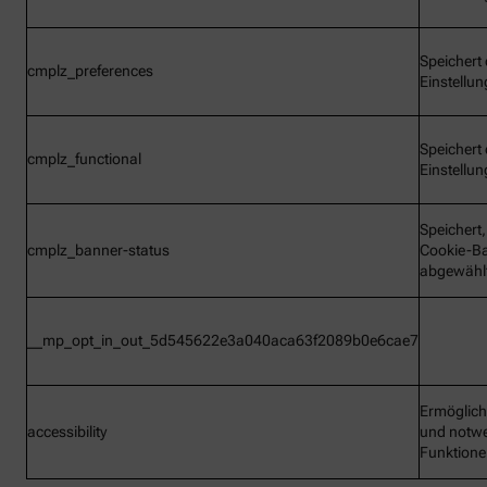
Speichert 
cmplz_preferences
Einstellu
Speichert 
cmplz_functional
Einstellu
Speichert
cmplz_banner-status
Cookie-B
abgewähl
__mp_opt_in_out_5d545622e3a040aca63f2089b0e6cae7
Ermöglic
accessibility
und notw
Funktion