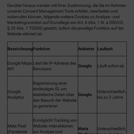
Darüber hinaus werden mit Ihrer Zustimmung, die Sie im Rahmen
unseres Consent Management Tools erteilen, bearbeiten und
widerrufen können, folgende weitere Cookies zu Analyse- und
Marketingzwecken auf Grundlage von Art. 6 Abs. 1 lit. a DSGVO,
§ 25 Abs. 1 TDDDG gesetzt, sofern die jeweilige Funktion auf der
Website aktiviert ist:
Bezeichnung
Funktion
Anbieter
Laufzeit
Google Maps
Liest die IP-Adresse des
Google
Läuft sofort ab
API
Benutzers
Registrierung einer
eindeutigen ID, um
Google
Unterschiedlich,
statistische Daten über
Google
Analytics
bis zu 2 Jahre
den Besuch der Website
zu generieren
Ermöglicht Tracking von
Meta Pixel
Website-Interaktionen
Meta
Unterschiedlich,
(Facebook
zur Analyse und