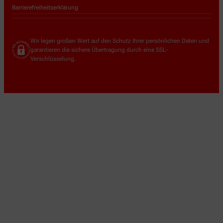
Barrierefreiheitserklärung
Wir legen großen Wert auf den Schutz Ihrer persönlichen Daten und
garantieren die sichere Übertragung durch eine SSL-
Verschlüsselung.